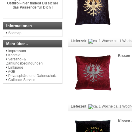
Osttirol - hier findest Du sicher
das Passende für Dich !
http://www.dem-land-tirol-die-
treue.com
Informationen
Sitemap
Lieferzeit:
ca. 1 Woc
Mehr über...
Impressum
Kontakt
Kissen -
Versand- &
Zahlungsbedingungen
Linkpage
AGB
Privatsphäre und Datenschutz
Callback Service
Lieferzeit:
ca. 1 Woc
Kissen 