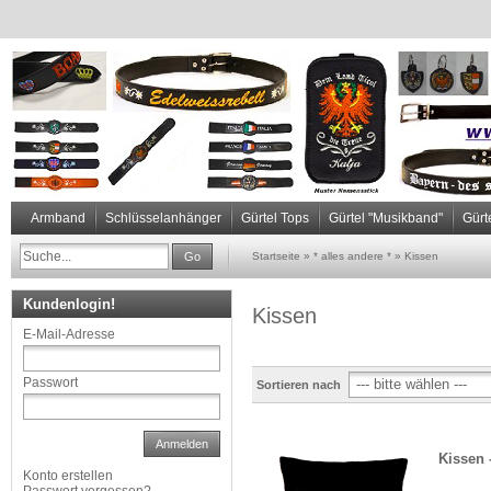
Armband
Schlüsselanhänger
Gürtel Tops
Gürtel "Musikband"
Gürt
Go
Startseite
»
* alles andere *
»
Kissen
Kundenlogin!
Kissen
E-Mail-Adresse
Passwort
Sortieren nach
Anmelden
Kissen -
Konto erstellen