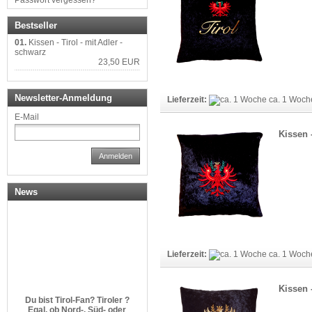
Passwort vergessen?
Bestseller
01.
Kissen - Tirol - mit Adler -
schwarz
23,50 EUR
Newsletter-Anmeldung
Lieferzeit:
ca. 1 Woc
E-Mail
Kissen 
Anmelden
News
Lieferzeit:
ca. 1 Woc
Kissen 
Du bist Tirol-Fan? Tiroler ?
Egal, ob Nord-, Süd- oder