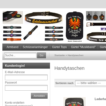
Armband
Schlüsselanhänger
Gürtel Tops
Gürtel "Musikband"
Gürt
Go
Startseite
»
Handytaschen
Kundenlogin!
Handytaschen
E-Mail-Adresse
Passwort
Sortieren nach
Anmelden
Lederha
Konto erstellen