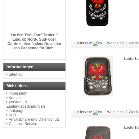
Du bist Tirol-Fan? Tiroler ?
Egal, ob Nord-, Süd- oder
Osttirol - hier findest Du sicher
Lieferzeit:
ca. 1 Woc
das Passende für Dich !
Lederha
http://www.dem-land-tirol-die-
treue.com
Informationen
Sitemap
Mehr über...
Impressum
Kontakt
Versand- &
Zahlungsbedingungen
Linkpage
Lieferzeit:
ca. 1 Woc
AGB
Privatsphäre und Datenschutz
Callback Service
Lederha