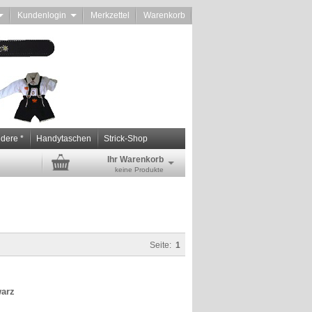
d
Kundenlogin
Merkzettel
Warenkorb
ndere *
Handytaschen
Strick-Shop
Ihr Warenkorb
keine Produkte
Seite:
1
warz