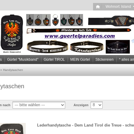
Wohnort: Islan
ps
Gürtel "Musikband"
Gürtel TIROL
MEIN Gürtel
Stickereien
* alles a
»
Handytaschen
ytaschen
en nach
Anzeigen
Lederhandytasche - Dem Land Tirol die Treue - sch