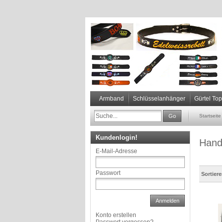
Armband
Schlüsselanhänger
Gürtel To
Go
Startseite
Kundenlogin!
Hand
E-Mail-Adresse
Passwort
Sortier
Anmelden
Konto erstellen