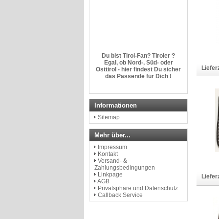
Du bist Tirol-Fan? Tiroler ?
Egal, ob Nord-, Süd- oder
Osttirol - hier findest Du sicher
Liefer
das Passende für Dich !
http://www.dem-land-tirol-die-
treue.com
Informationen
Sitemap
Mehr über...
Impressum
Kontakt
Versand- &
Zahlungsbedingungen
Linkpage
Liefer
AGB
Privatsphäre und Datenschutz
Callback Service