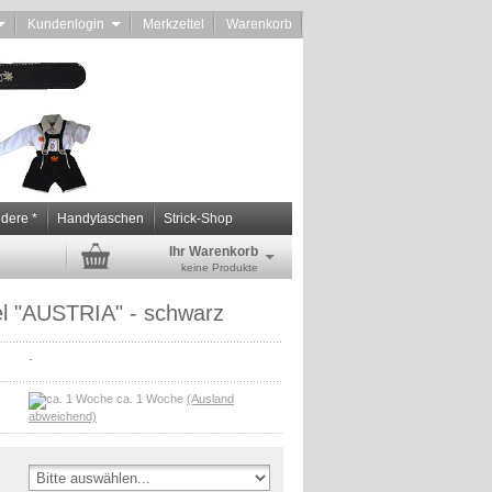
d
Kundenlogin
Merkzettel
Warenkorb
ndere *
Handytaschen
Strick-Shop
Ihr Warenkorb
keine Produkte
el "AUSTRIA" - schwarz
-
ca. 1 Woche
(Ausland
abweichend)