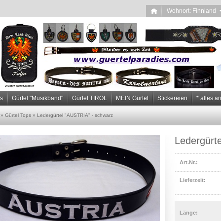
Wohnort: Finnlan
ps
Gürtel "Musikband"
Gürtel TIROL
MEIN Gürtel
Stickereien
* alles a
»
Gürtel Tops
»
Ledergürtel "AUSTRIA" - schwarz
Ledergürt
Art.Nr.:
Lieferzeit:
Länge: