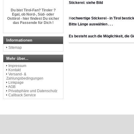
Stickerei: siehe Bild
Du bist Tirol-Fan? Tiroler ?
Egal, ob Nord-, Süd- oder
Osttirol - hier findest Du sicher
H
ochwertige Stickerei - in Tirol bestick
das Passende für Dich !
Bitte Länge auswählen . . .
http://www.dem-land-tirol-die-
Es besteht auch die Möglichkeit, die G
treue.com
Informationen
Sitemap
Mehr über...
Impressum
Kontakt
Versand- &
Zahlungsbedingungen
Linkpage
AGB
Privatsphäre und Datenschutz
Callback Service