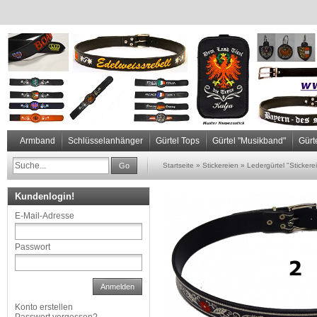
Armband
Schlüsselanhänger
Gürtel Tops
Gürtel "Musikband"
Gürt
Go
Startseite
»
Stickereien
»
Ledergürtel "Stickere
Kundenlogin!
E-Mail-Adresse
Passwort
Anmelden
Konto erstellen