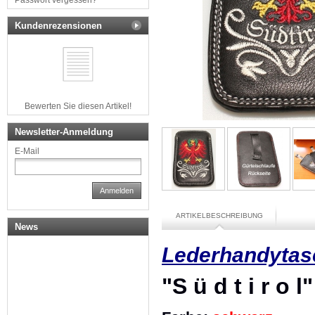
Passwort vergessen?
Kundenrezensionen
Bewerten Sie diesen Artikel!
Newsletter-Anmeldung
E-Mail
Anmelden
ARTIKELBESCHREIBUNG
News
Lederhandytas
"S ü d t i r o l"