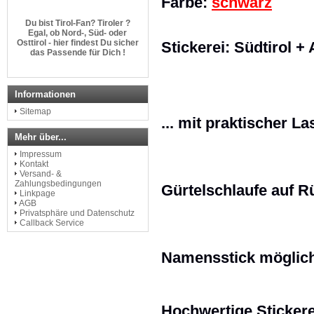
Farbe:
schwarz
Du bist Tirol-Fan? Tiroler ?
Egal, ob Nord-, Süd- oder
Osttirol - hier findest Du sicher
Stickerei: Südtirol +
das Passende für Dich !
http://www.dem-land-tirol-die-
treue.com
Informationen
Sitemap
... mit praktischer 
Mehr über...
Impressum
Kontakt
Versand- &
Zahlungsbedingungen
Gürtelschlaufe auf R
Linkpage
AGB
Privatsphäre und Datenschutz
Callback Service
Namensstick möglich 
Hochwertige Stickerei 