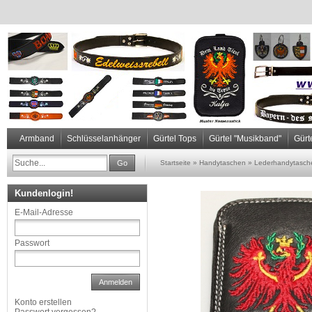
Armband
Schlüsselanhänger
Gürtel Tops
Gürtel "Musikband"
Gürt
Go
Startseite
»
Handytaschen
»
Lederhandytasche 
Kundenlogin!
E-Mail-Adresse
Passwort
Anmelden
Konto erstellen