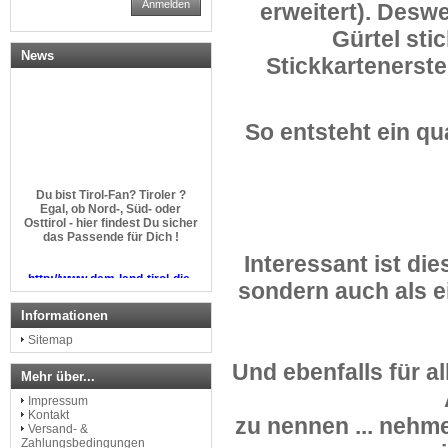
Anmelden
erweitert). Desw
Gürtel sti
News
Stickkartenerst
So entsteht ein qu
Du bist Tirol-Fan? Tiroler ?
Egal, ob Nord-, Süd- oder
Osttirol - hier findest Du sicher
das Passende für Dich !
Interessant ist dies
http://www.dem-land-tirol-die-
treue.com
sondern auch als e
Informationen
Sitemap
Und ebenfalls für a
Mehr über...
Impressum
Kontakt
zu nennen ... nehme
Versand- &
Zahlungsbedingungen