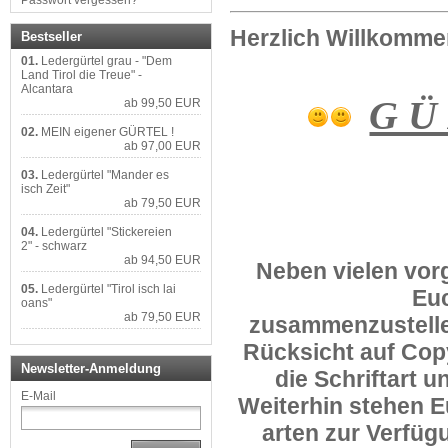
Passwort vergessen?
Herzlich Willkomme
Bestseller
01.
Ledergürtel grau - "Dem
Land Tirol die Treue" -
Alcantara
G Ü 
ab 99,50 EUR
02.
MEIN eigener GÜRTEL !
ab 97,00 EUR
03.
Ledergürtel "Mander es
isch Zeit"
ab 79,50 EUR
04.
Ledergürtel "Stickereien
2" - schwarz
ab 94,50 EUR
Neben vielen vorg
05.
Ledergürtel "Tirol isch lai
Eu
oans"
ab 79,50 EUR
zusammenzustellen
Rücksicht auf Copyr
Newsletter-Anmeldung
die Schriftart 
E-Mail
Weiterhin stehen E
arten zur Verfüg