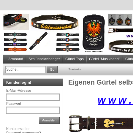
Armband
Schlüsselanhänger
Gürtel Tops
Gürtel "Musikband"
Gürt
Go
Startseite
Eigenen Gürtel sel
Kundenlogin!
E-Mail-Adresse
w w w . 
Passwort
Anmelden
Konto erstellen